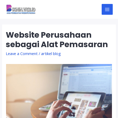
Skip
to
M
content
A
Website Perusahaan
I
sebagai Alat Pemasaran
N
Leave a Comment
/
artikel blog
M
E
N
U