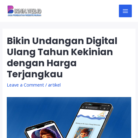
Skip
to
M
content
A
Bikin Undangan Digital
I
Ulang Tahun Kekinian
N
dengan Harga
M
Terjangkau
E
Leave a Comment
/
artikel
N
U