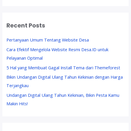
u
n
W
Recent Posts
e
b
s
Pertanyaan Umum Tentang Website Desa
i
Cara Efektif Mengelola Website Resmi Desa.ID untuk
t
Pelayanan Optimal
e
R
5 Hal yang Membuat Gagal Install Tema dari Themeforest
e
Bikin Undangan Digital Ulang Tahun Kekinian dengan Harga
s
Terjangkau
m
i
Undangan Digital Ulang Tahun Kekinian, Bikin Pesta Kamu
d
Makin Hits!
e
s
a
.