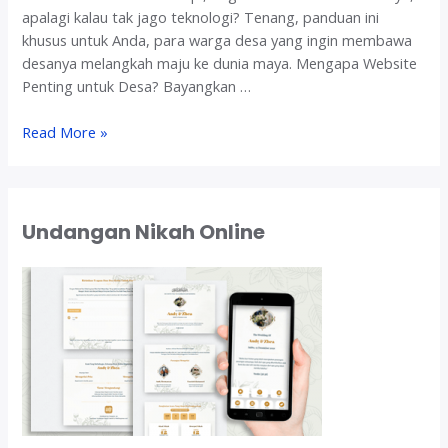
apalagi kalau tak jago teknologi? Tenang, panduan ini
khusus untuk Anda, para warga desa yang ingin membawa
desanya melangkah maju ke dunia maya. Mengapa Website
Penting untuk Desa? Bayangkan …
J
Read More »
e
m
b
a
Undangan Nikah Online
t
a
n
D
i
g
i
t
a