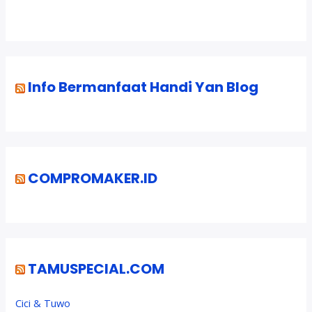
i
d
u
n
t
Info Bermanfaat Handi Yan Blog
u
k
A
w
a
m
COMPROMAKER.ID
TAMUSPECIAL.COM
Cici & Tuwo