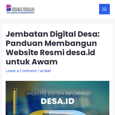
Skip
to
M
content
A
Jembatan Digital Desa:
I
Panduan Membangun
N
Website Resmi desa.id
M
untuk Awam
E
Leave a Comment
/
artikel
N
U