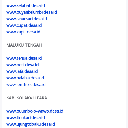
www.kelabat.desa.id
www.buyankelumbi.desa.id
www.sinarsari.desa.id
www.cupat.desa.id
www.kapit.desa.id
MALUKU TENGAH
www.tehua.desa.id
www.besi.desa.id
www.lafa.desa.id
www.nalahia.desa.id
www.lonthoir.desa.id
KAB. KOLAKA UTARA
www.puumbolo-wawo.desa.id
www.tinukari.desa.id
www.ujungtobaku.desa.id