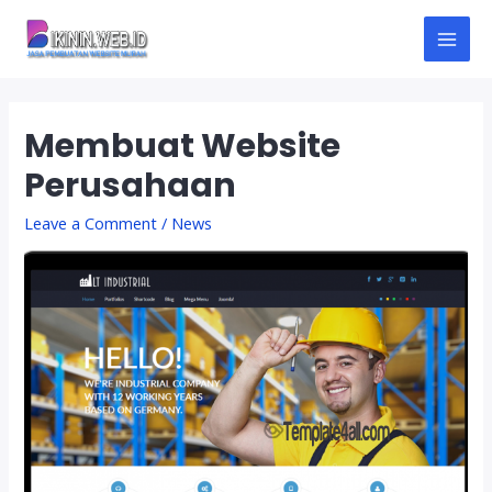
Skip
to
M
content
A
Membuat Website
I
Perusahaan
N
Leave a Comment
/
News
M
E
N
U