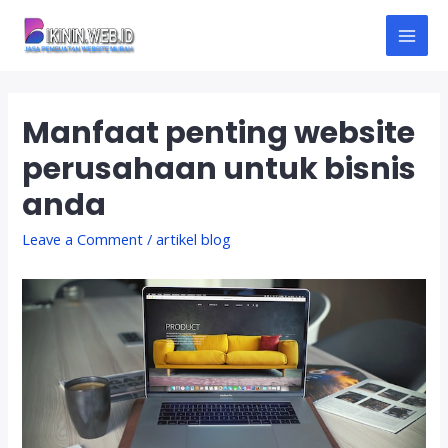
Skip
to
M
content
A
Manfaat penting website
I
perusahaan untuk bisnis
N
anda
M
Leave a Comment
/
artikel blog
E
N
U