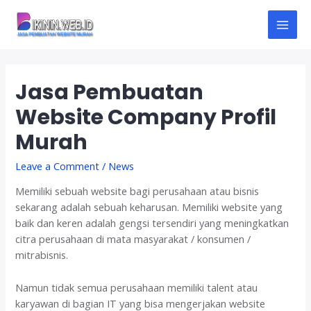
Skip
to
M
content
A
Jasa Pembuatan
I
Website Company Profil
N
Murah
M
Leave a Comment
/
News
E
Memiliki sebuah website bagi perusahaan atau bisnis
N
sekarang adalah sebuah keharusan. Memiliki website yang
baik dan keren adalah gengsi tersendiri yang meningkatkan
U
citra perusahaan di mata masyarakat / konsumen /
mitrabisnis.
Namun tidak semua perusahaan memiliki talent atau
karyawan di bagian IT yang bisa mengerjakan website