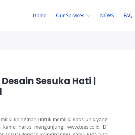
Home
Our Services
NEWS
FAQ
 Desain Sesuka Hati |
1
iliki keinginan untuk memiliki kaos unik yang
 kamu harus mengunjungi www.tees.co.id. Di
os sesuai dengan keinginanmu. Kamu juga bisa