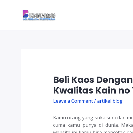
Skip
to
content
Beli Kaos Dengan
Kwalitas Kain no 
Leave a Comment
/
artikel blog
Kamu orang yang suka seni dan mem
cuma kamu punya di dunia. Maka
website ini kamu bisa mencetak ka