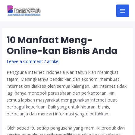
Skip
to
M
content
A
10 Manfaat Meng-
I
Online-kan Bisnis Anda
N
Leave a Comment
/
artikel
M
Pengguna Internet Indonesia Kian tahun kian meningkat
E
tajam. Meningkatnya pendidikan dan ekonomi membuat
internet kini diakses oleh semua kalangan. Kini internet tidak
N
lagi hanya monopoli perusahaan dan perkantoran. Kini
U
semua lapisan masyarakat menggunakan internet buat
berbagai keperluan. Baik yang untuk hiburan, bisnis,
berbelanja dan mencari informasi yang dibutuhkan.
Oleh sebab itu setiap pengusaha yang memiliki produk dan
service hendaknya wajib memiliki sebuah website sebagai