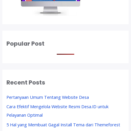
h
D
i
g
i
t
a
Popular Post
l
V
i
d
e
Recent Posts
o
Pertanyaan Umum Tentang Website Desa
Cara Efektif Mengelola Website Resmi Desa.ID untuk
Pelayanan Optimal
5 Hal yang Membuat Gagal Install Tema dari Themeforest