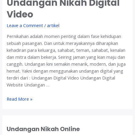
Undangan Nikah Digital
m
Video
u
r
Leave a Comment
/
artikel
a
h
Pernikahan adalah momen penting dalam fase kehidupan
n
sebuah pasangan. Dan untuk merayakannya diharapkan
a
kehadiran para keluarga, sahabat, teman, sahabat, kenalan
m
dan mitra dalam bekerja. Seiring jaman yang kian maju dan
u
canggih. Undangan kini semakin menarik, modern, dan juga
n
hemat. Yakni dengan menggunakan undangan digital yang
t
terdiri dari : Undangan Digital Video Undangan Digital
e
Website Undangan …
t
a
J
Read More »
p
a
E
s
l
a
e
P
Undangan Nikah Online
g
e