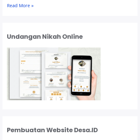
J
Read More »
a
s
a
s
Undangan Nikah Online
c
r
a
p
e
d
a
n
u
p
l
o
a
Pembuatan Website Desa.ID
d