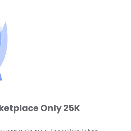
ketplace Only 25K
dak punya softwarenya. Jangan khawatir kami