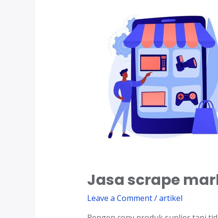
Jasa scrape mar
Leave a Comment
/
artikel
Pengen copy produk suplier tapi ti