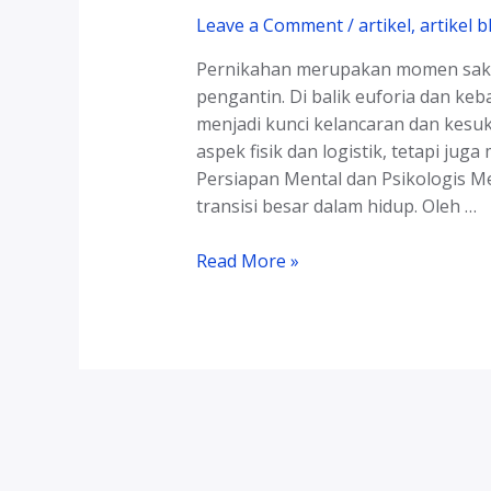
Leave a Comment
/
artikel
,
artikel b
Pernikahan merupakan momen sakral
pengantin. Di balik euforia dan k
menjadi kunci kelancaran dan kesuk
aspek fisik dan logistik, tetapi jug
Persiapan Mental dan Psikologis 
transisi besar dalam hidup. Oleh …
Persiapan
Read More »
Pernikahan
yang
Matang,
Mental
dan
Fisik