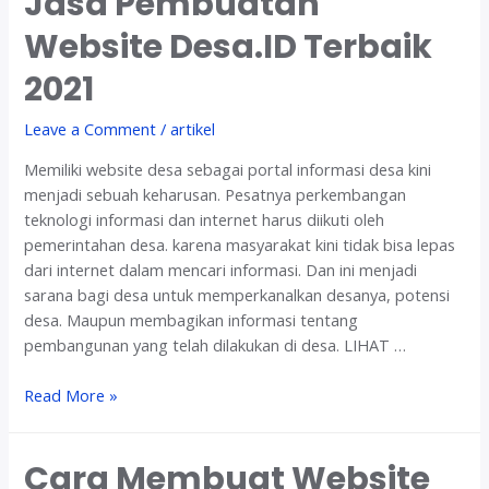
Jasa Pembuatan
i
Website Desa.ID Terbaik
t
e
2021
l
a
Leave a Comment
/
artikel
l
Memiliki website desa sebagai portal informasi desa kini
u
menjadi sebuah keharusan. Pesatnya perkembangan
a
teknologi informasi dan internet harus diikuti oleh
p
pemerintahan desa. karena masyarakat kini tidak bisa lepas
a
dari internet dalam mencari informasi. Dan ini menjadi
?
sarana bagi desa untuk memperkanalkan desanya, potensi
desa. Maupun membagikan informasi tentang
pembangunan yang telah dilakukan di desa. LIHAT …
J
Read More »
a
s
Cara Membuat Website
a