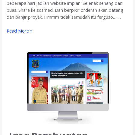
beberapa hari jadilah website impian. Sejenak senang dan
puas. Share ke sosmed. Dan berpikir orderan akan datang
dan banjir proyek. Hmmm tidak semudah itu ferguso… …
S
Read More »
e
t
e
l
a
h
p
u
n
y
a
w
e
b
s