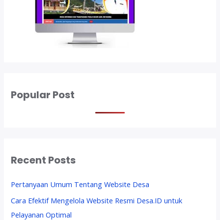
0
2
0
S
i
m
p
l
e
Popular Post
d
a
n
M
e
Recent Posts
n
a
r
Pertanyaan Umum Tentang Website Desa
i
Cara Efektif Mengelola Website Resmi Desa.ID untuk
k
Pelayanan Optimal