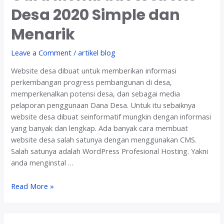
P
Desa 2020 Simple dan
e
m
Menarik
b
u
Leave a Comment
/
artikel blog
a
Website desa dibuat untuk memberikan informasi
t
perkembangan progress pembangunan di desa,
a
memperkenalkan potensi desa, dan sebagai media
n
pelaporan penggunaan Dana Desa. Untuk itu sebaiknya
W
website desa dibuat seinformatif mungkin dengan informasi
e
yang banyak dan lengkap. Ada banyak cara membuat
b
website desa salah satunya dengan menggunakan CMS.
s
Salah satunya adalah WordPress Profesional Hosting. Yakni
i
anda menginstal …
t
e
C
Read More »
D
a
e
r
s
a
a