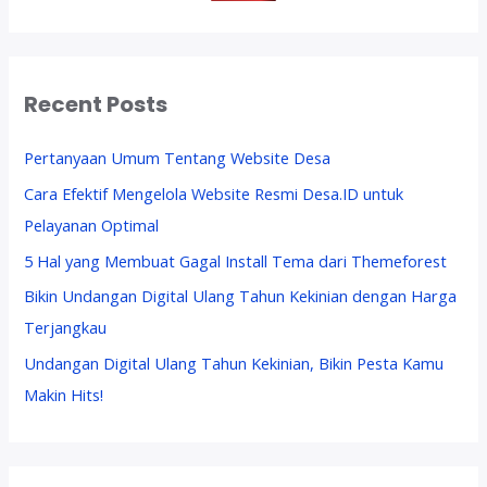
s
d
a
n
Recent Posts
C
a
r
Pertanyaan Umum Tentang Website Desa
a
Cara Efektif Mengelola Website Resmi Desa.ID untuk
M
Pelayanan Optimal
e
n
5 Hal yang Membuat Gagal Install Tema dari Themeforest
g
Bikin Undangan Digital Ulang Tahun Kekinian dengan Harga
a
Terjangkau
t
a
Undangan Digital Ulang Tahun Kekinian, Bikin Pesta Kamu
s
Makin Hits!
i
n
y
a