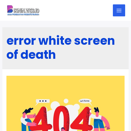
Skip
to
M
content
A
error white screen
I
of death
N
M
E
N
U