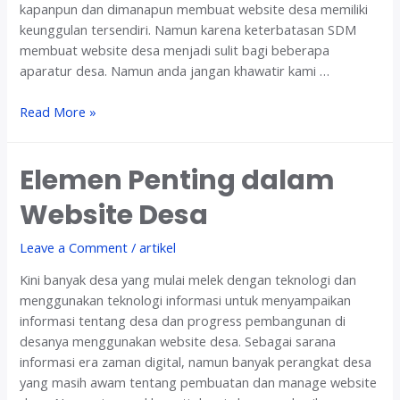
e
kapanpun dan dimanapun membuat website desa memiliki
D
keunggulan tersendiri. Namun karena keterbatasan SDM
e
membuat website desa menjadi sulit bagi beberapa
s
aparatur desa. Namun anda jangan khawatir kami …
a
2
C
Read More »
0
a
2
r
0
Elemen Penting dalam
a
M
Website Desa
u
d
Leave a Comment
/
artikel
a
h
Kini banyak desa yang mulai melek dengan teknologi dan
M
menggunakan teknologi informasi untuk menyampaikan
e
informasi tentang desa dan progress pembangunan di
n
desanya menggunakan website desa. Sebagai sarana
g
informasi era zaman digital, namun banyak perangkat desa
e
yang masih awam tentang pembuatan dan manage website
l