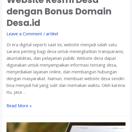
Website Resmi Desa
a
m
dengan Bonus Domain
P
Desa.id
e
n
Leave a Comment
/
artikel
g
e
Di era digital seperti saat ini, website menjadi salah satu
m
sarana penting bagi desa untuk meningkatkan transparansi,
b
akuntabilitas, dan pelayanan publik. Website desa dapat
a
digunakan untuk menyampaikan informasi tentang desa,
n
menyediakan layanan online, dan membangun hubungan
g
dengan masyarakat. Namun, membuat website desa sendiri
a
bisa menjadi hal yang sulit dan memakan waktu. Oleh karena
n
itu, jasa …
S
i
J
Read More »
t
a
u
s
s
a
W