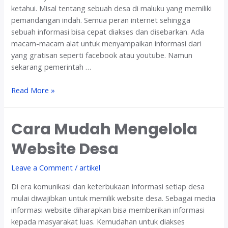
b
e
ketahui. Misal tentang sebuah desa di maluku yang memiliki
s
b
pemandangan indah. Semua peran internet sehingga
i
s
sebuah informasi bisa cepat diakses dan disebarkan. Ada
t
i
macam-macam alat untuk menyampaikan informasi dari
e
t
yang gratisan seperti facebook atau youtube. Namun
y
e
sekarang pemerintah …
a
P
n
r
F
Read More »
g
o
u
E
f
n
f
i
Cara Mudah Mengelola
g
e
l
s
k
Website Desa
D
i
t
e
W
i
Leave a Comment
/
artikel
s
e
f
a
b
Di era komunikasi dan keterbukaan informasi setiap desa
s
mulai diwajibkan untuk memilik website desa. Sebagai media
i
informasi website diharapkan bisa memberikan informasi
t
kepada masyarakat luas. Kemudahan untuk diakses