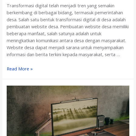
l
i
Transformasi digital telah menjadi tren yang semakin
a
D
berkembang di berbagai bidang, termasuk pemerintahan
n
e
desa. Salah satu bentuk transformasi digital di desa adalah
B
s
pembuatan website desa. Pembuatan website desa memiliki
e
a
beberapa manfaat, salah satunya adalah untuk
r
d
meningkatkan komunikasi antara desa dengan masyarakat.
b
e
Website desa dapat menjadi sarana untuk menyampaikan
a
n
informasi dan berita terkini kepada masyarakat, serta …
s
g
i
a
T
Read More »
s
n
r
D
B
a
a
o
n
t
n
s
a
u
f
s
o
D
r
o
m
m
a