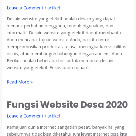
n
e
Leave a Comment
/
artikel
g
s
k
Desain website yang efektif adalah desain yang dapat
a
a
menarik perhatian pengguna, mudah digunakan, dan
:
t
informatif. Desain website yang efektif dapat membantu
P
a
Anda mencapai tujuan website Anda, baik itu untuk
a
n
mempromosikan produk atau jasa, meningkatkan visibilitas
n
K
bisnis, atau membangun hubungan dengan audiens Anda.
d
o
Berikut adalah beberapa tips untuk membuat desain
u
m
website yang efektif: Fokus pada tujuan …
a
u
n
n
D
Read More »
M
i
e
e
k
s
m
a
Fungsi Website Desa 2020
a
b
s
i
u
i
Leave a Comment
/
artikel
n
a
W
t
Kemajuan dunia internet sangatlah pesat, banyak hal yang
e
W
sebelumnya tidak bisa diketahui. Kini lewat internet bisa kita