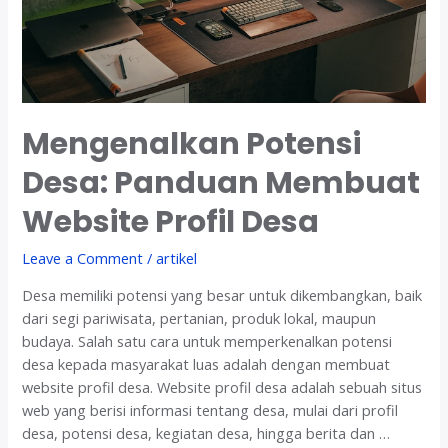
a
s
i
i
n
D
D
i
e
g
s
i
Mengenalkan Potensi
a
t
.
a
Desa: Panduan Membuat
i
l
d
Website Profil Desa
:
P
Leave a Comment
/
artikel
e
m
Desa memiliki potensi yang besar untuk dikembangkan, baik
b
dari segi pariwisata, pertanian, produk lokal, maupun
u
budaya. Salah satu cara untuk memperkenalkan potensi
a
desa kepada masyarakat luas adalah dengan membuat
t
website profil desa. Website profil desa adalah sebuah situs
a
web yang berisi informasi tentang desa, mulai dari profil
n
desa, potensi desa, kegiatan desa, hingga berita dan …
W