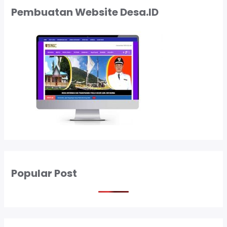
m
Pembuatan Website Desa.ID
W
e
b
s
i
t
e
D
e
s
a
Popular Post