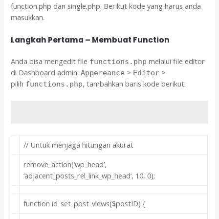
function.php dan single.php. Berikut kode yang harus anda
masukkan.
Langkah Pertama – Membuat Function
Anda bisa mengedit file
melalui file editor
functions.php
di Dashboard admin:
>
>
Appereance
Editor
pilih
, tambahkan baris kode berikut:
functions.php
// Untuk menjaga hitungan akurat
remove_action(
‘wp_head’
,
‘adjacent_posts_rel_link_wp_head’
,
10
,
0
);
function
id_set_post_views
($postID)
{