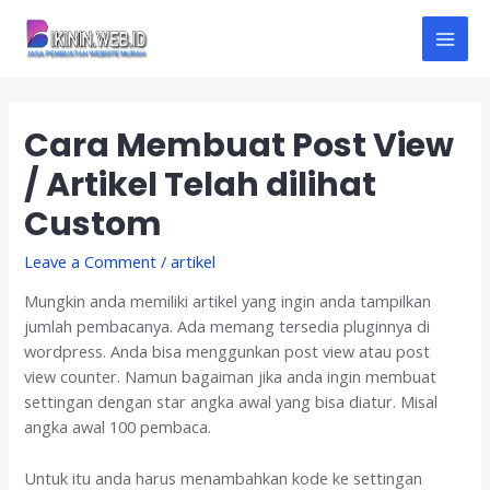
Skip
to
M
content
A
Cara Membuat Post View
I
/ Artikel Telah dilihat
N
Custom
M
Leave a Comment
/
artikel
E
Mungkin anda memiliki artikel yang ingin anda tampilkan
N
jumlah pembacanya. Ada memang tersedia pluginnya di
wordpress. Anda bisa menggunkan post view atau post
U
view counter. Namun bagaiman jika anda ingin membuat
settingan dengan star angka awal yang bisa diatur. Misal
angka awal 100 pembaca.
Untuk itu anda harus menambahkan kode ke settingan