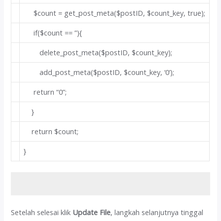
$count = get_post_meta($postID, $count_key,
true
);
if
($count ==
”
){
delete_post_meta($postID, $count_key);
add_post_meta($postID, $count_key,
‘0’
);
return
“0”
;
}
return
$count;
}
Setelah selesai klik
Update File
, langkah selanjutnya tinggal