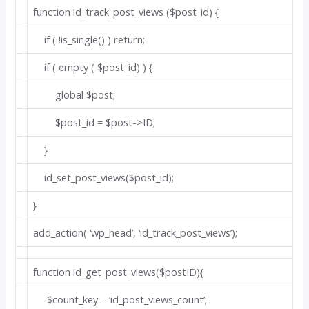
function
id_track_post_views
($post_id)
{
if
( !is_single() )
return
;
if
(
empty
( $post_id) ) {
global
$post;
$post_id = $post->ID;
}
id_set_post_views($post_id);
}
add_action(
‘wp_head’
,
‘id_track_post_views’
);
function
id_get_post_views
($postID)
{
$count_key =
‘id_post_views_count’
;