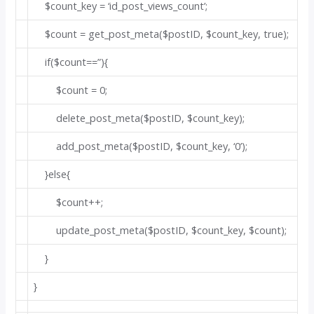
$count_key =
‘id_post_views_count’
;
$count = get_post_meta($postID, $count_key,
true
);
if
($count==
”
){
$count =
0
;
delete_post_meta($postID, $count_key);
add_post_meta($postID, $count_key,
‘0’
);
}
else
{
$count++;
update_post_meta($postID, $count_key, $count);
}
}