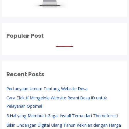
e
G
r
a
t
i
Popular Post
s
O
n
g
k
Recent Posts
i
r
Pertanyaan Umum Tentang Website Desa
Cara Efektif Mengelola Website Resmi Desa.ID untuk
Pelayanan Optimal
5 Hal yang Membuat Gagal Install Tema dari Themeforest
Bikin Undangan Digital Ulang Tahun Kekinian dengan Harga