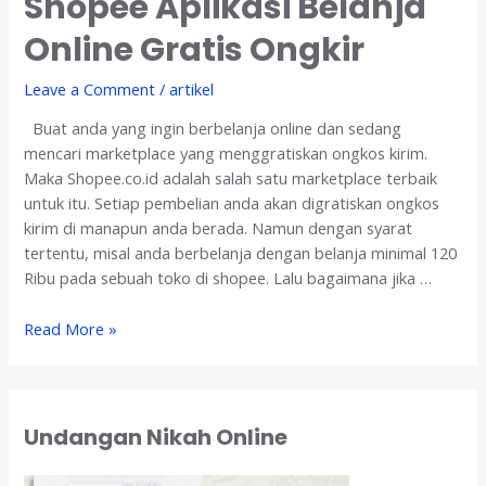
Shopee Aplikasi Belanja
Online Gratis Ongkir
Leave a Comment
/
artikel
Buat anda yang ingin berbelanja online dan sedang
mencari marketplace yang menggratiskan ongkos kirim.
Maka Shopee.co.id adalah salah satu marketplace terbaik
untuk itu. Setiap pembelian anda akan digratiskan ongkos
kirim di manapun anda berada. Namun dengan syarat
tertentu, misal anda berbelanja dengan belanja minimal 120
Ribu pada sebuah toko di shopee. Lalu bagaimana jika …
S
Read More »
h
o
p
e
Undangan Nikah Online
e
A